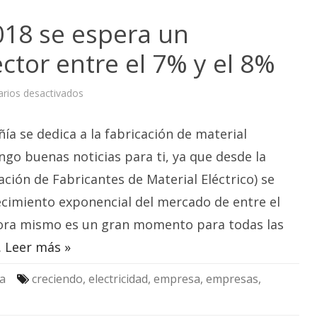
18 se espera un
ctor entre el 7% y el 8%
en
rios desactivados
Según
AFME
en
ía se dedica a la fabricación de material
2018
se
espera
engo buenas noticias para ti, ya que desde la
un
crecimiento
ción de Fabricantes de Material Eléctrico) se
del
sector
ecimiento exponencial del mercado de entre el
entre
el
7%
ora mismo es un gran momento para todas las
y
el
…
Leer más »
8%
ca
creciendo
,
electricidad
,
empresa
,
empresas
,