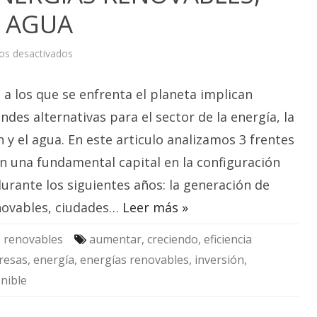
 AGUA
en
os desactivados
TENDENCIAS
EN
ENERGÍAS
 a los que se enfrenta el planeta implican
RENOVABLES,
CONSTRUCCIÓN
Y
des alternativas para el sector de la energía, la
AGUA
 y el agua. En este articulo analizamos 3 frentes
n una fundamental capital en la configuración
urante los siguientes años: la generación de
novables, ciudades…
Leer más »
 renovables
aumentar
,
creciendo
,
eficiencia
resas
,
energía
,
energías renovables
,
inversión
,
nible