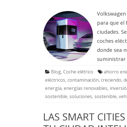
Volkswagen h
para que el 
ciudades. Se
coches eléct
donde sea n
suministrar
Blog
,
Coche elétrico
ahorro ene
eléctricos
,
contaminación
,
creciendo
,
d
energía
,
energías renovables
,
inversi
sostenible
,
soluciones
,
sostenible
,
veh
LAS SMART CITIES