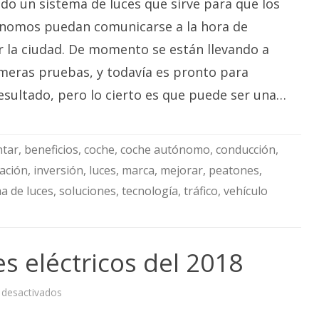
do un sistema de luces que sirve para que los
la
comunicación
entre
nomos puedan comunicarse a la hora de
coches
autónomos
r la ciudad. De momento se están llevando a
imeras pruebas, y todavía es pronto para
esultado, pero lo cierto es que puede ser una…
tar
,
beneficios
,
coche
,
coche autónomo
,
conducción
,
ación
,
inversión
,
luces
,
marca
,
mejorar
,
peatones
,
a de luces
,
soluciones
,
tecnología
,
tráfico
,
vehículo
s eléctricos del 2018
en
 desactivados
Los
mejores