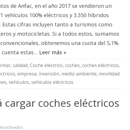
coches
tos de Anfac, en el año 2017 se vendieron un
eléctricos
del
2018
71 vehículos 100% eléctricos y 3.350 híbridos
 Estas cifras incluyen tanto a turismos como
geros y motocicletas. Si a todos estos, sumamos
s convencionales, obtenemos una cuota del 5,1%.
n cuenta estas…
Leer más »
ntar
,
calidad
,
Coche eléctrico
,
coches
,
coches eléctricos
,
éctricos
,
empresa
,
inversión
,
medio ambiente
,
movilidad
nes
,
vehículos
,
vehículos eléctricos
cargar coches eléctricos
en
esactivados