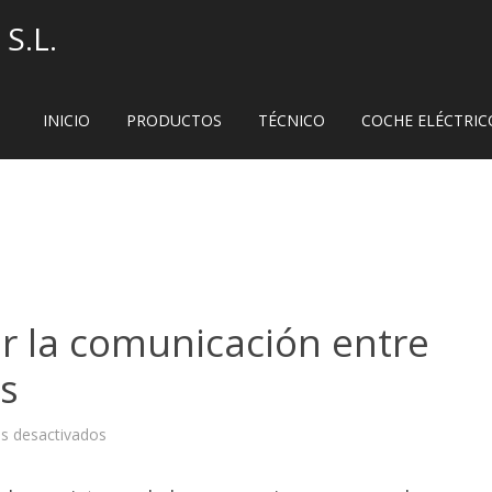
S.L.
INICIO
PRODUCTOS
TÉCNICO
COCHE ELÉCTRIC
ar la comunicación entre
s
en
s desactivados
Luces
para
facilitar