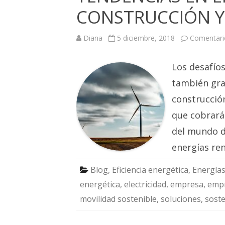
CONSTRUCCIÓN Y
Diana
5 diciembre, 2018
Comentari
Los desafíos
también gran
construcción
que cobrará
del mundo d
energías re
Blog
,
Eficiencia energética
,
Energías
energética
,
electricidad
,
empresa
,
emp
movilidad sostenible
,
soluciones
,
soste