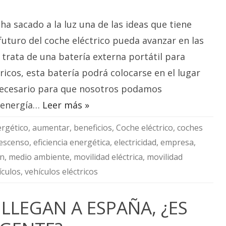
Volkswagen
podrá
cargar
a sacado a la luz una de las ideas que tiene
coches
eléctricos
en
futuro del coche eléctrico pueda avanzar en las
tiempo
récord
 trata de una batería externa portátil para
ricos, esta batería podrá colocarse en el lugar
ecesario para que nosotros podamos
 energía…
Leer más »
rgético
,
aumentar
,
beneficios
,
Coche eléctrico
,
coches
escenso
,
eficiencia energética
,
electricidad
,
empresa
,
ón
,
medio ambiente
,
movilidad eléctrica
,
movilidad
ículos
,
vehículos eléctricos
 LLEGAN A ESPAÑA, ¿ES