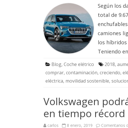
Según los da
total de 9.6
enchufables.
camiones li
los híbrido
Teniendo e
Blog
,
Coche elétrico
2018
,
aume
comprar
,
contaminación
,
creciendo
,
el
eléctrica
,
movilidad sostenible
,
solucio
Volkswagen podrá 
en tiempo récord
carlos
8 enero, 2019
Comentarios d