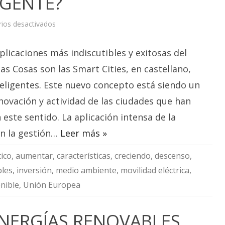
IGENTE?
en
ios desactivados
LAS
SMART
CITIES
plicaciones más indiscutibles y exitosas del
LLEGAN
A
ESPAÑA,
las Cosas son las Smart Cities, en castellano,
¿ES
TU
teligentes. Este nuevo concepto está siendo un
CIUDAD
INTELIGENTE?
novación y actividad de las ciudades que han
este sentido. La aplicación intensa de la
en la gestión…
Leer más »
ico
,
aumentar
,
características
,
creciendo
,
descenso
,
bles
,
inversión
,
medio ambiente
,
movilidad eléctrica
,
nible
,
Unión Europea
NERGÍAS RENOVABLES,