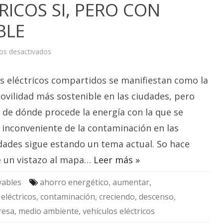
RICOS SI, PERO CON
BLE
en
os desactivados
VEHÍCULOS
ELÉCTRICOS
SI,
os eléctricos compartidos se manifiestan como la
PERO
CON
ENERGÍA
ovilidad más sostenible en las ciudades, pero
RENOVABLE
de dónde procede la energía con la que se
 inconveniente de la contaminación en las
dades sigue estando un tema actual. So hace
le un vistazo al mapa…
Leer más »
vables
ahorro energético
,
aumentar
,
eléctricos
,
contaminación
,
creciendo
,
descenso
,
resa
,
medio ambiente
,
vehículos eléctricos