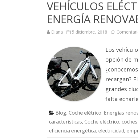
VEHÍCULOS ELÉCT
ENERGÍA RENOVA
Diana
5 diciembre, 2018
Comentari
Los vehícul
opción de m
¿conocemos 
recargan? El
grandes ciu
falta echar
Blog
,
Coche elétrico
,
Energías reno
características
,
Coche eléctrico
,
coches 
eficiencia energética
,
electricidad
,
emp