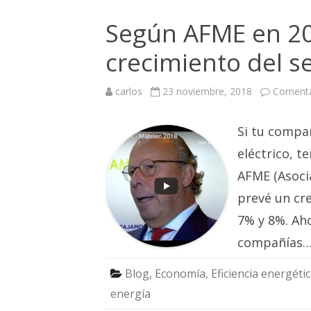
Según AFME en 20
crecimiento del se
carlos
23 noviembre, 2018
Comenta
Si tu compañ
eléctrico, t
AFME (Asocia
prevé un cr
7% y 8%. Ah
compañías
Blog
,
Economía
,
Eficiencia energéti
energía