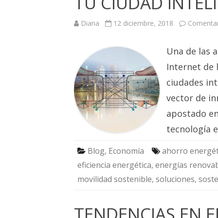
TU CIUDAD INTEL
Diana
12 diciembre, 2018
Comentar
Una de las a
Internet de 
ciudades in
vector de in
apostado en 
tecnología 
Blog
,
Economía
ahorro energét
eficiencia energética
,
energías renova
movilidad sostenible
,
soluciones
,
soste
TENDENCIAS EN E