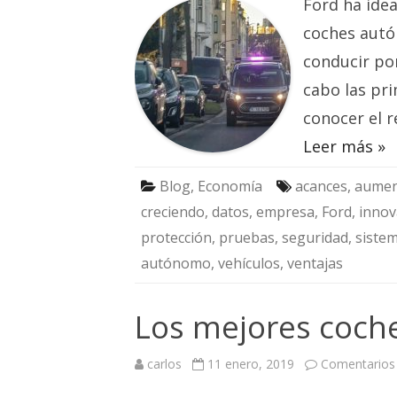
Ford ha idea
coches autó
conducir po
cabo las pr
conocer el r
Leer más »
Blog
,
Economía
acances
,
aumen
creciendo
,
datos
,
empresa
,
Ford
,
innov
protección
,
pruebas
,
seguridad
,
sistem
autónomo
,
vehículos
,
ventajas
Los mejores coche
carlos
11 enero, 2019
Comentarios