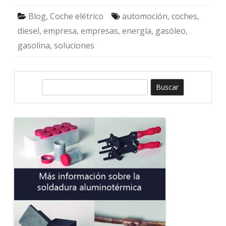
Blog
,
Coche elétrico
automoción
,
coches
,
diesel
,
empresa
,
empresas
,
energía
,
gasóleo
,
gasolina
,
soluciones
B
u
s
c
a
r