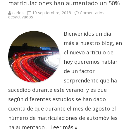
matriculaciones han aumentado un 50%
carlos
19 septiembre, 2018
Comentarios
en
desactivados
Durante
el
mes
de
Bienvenidos un día
agosto
las
más a nuestro blog, en
matriculaciones
han
el nuevo artículo de
aumentado
un
hoy queremos hablar
50%
de un factor
sorprendente que ha
sucedido durante este verano, y es que
según diferentes estudios se han dado
cuenta de que durante el mes de agosto el
número de matriculaciones de automóviles
ha aumentado…
Leer más »