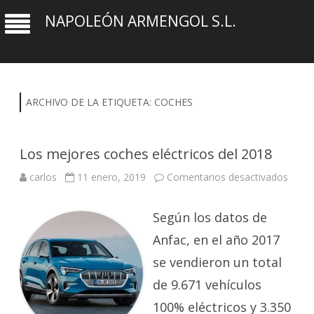
NAPOLEÓN ARMENGOL S.L.
ARCHIVO DE LA ETIQUETA:
COCHES
Los mejores coches eléctricos del 2018
en
carlos
11 enero, 2019
Comentarios desactivados
Los
mejo
coch
Según los datos de
eléctr
del
2018
Anfac, en el año 2017
se vendieron un total
de 9.671 vehículos
100% eléctricos y 3.350