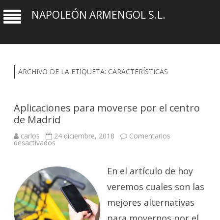
NAPOLEÓN ARMENGOL S.L.
ARCHIVO DE LA ETIQUETA:
CARACTERÍSTICAS
Aplicaciones para moverse por el centro
de Madrid
carlos
24 diciembre, 2018
Comentarios
en
desactivados
Aplicaciones
para
moverse
por
En el artículo de hoy
el
centro
veremos cuales son las
de
Madrid
mejores alternativas
para movernos por el