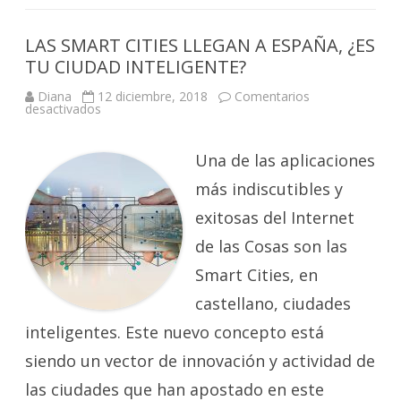
LAS SMART CITIES LLEGAN A ESPAÑA, ¿ES
TU CIUDAD INTELIGENTE?
Diana
12 diciembre, 2018
Comentarios
en
desactivados
LAS
SMART
CITIES
LLEGAN
Una de las aplicaciones
A
ESPAÑA,
más indiscutibles y
¿ES
TU
exitosas del Internet
CIUDAD
INTELIGENTE?
de las Cosas son las
Smart Cities, en
castellano, ciudades
inteligentes. Este nuevo concepto está
siendo un vector de innovación y actividad de
las ciudades que han apostado en este