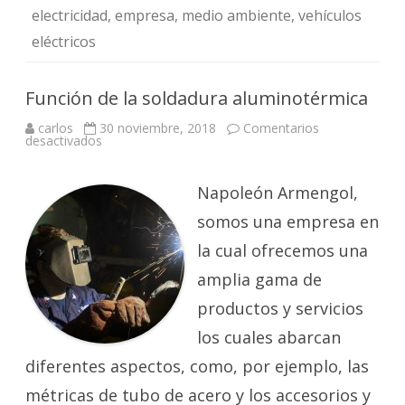
electricidad
,
empresa
,
medio ambiente
,
vehículos
eléctricos
Función de la soldadura aluminotérmica
carlos
30 noviembre, 2018
Comentarios
en
desactivados
Función
de
la
soldadura
Napoleón Armengol,
aluminotérmica
somos una empresa en
la cual ofrecemos una
amplia gama de
productos y servicios
los cuales abarcan
diferentes aspectos, como, por ejemplo, las
métricas de tubo de acero y los accesorios y