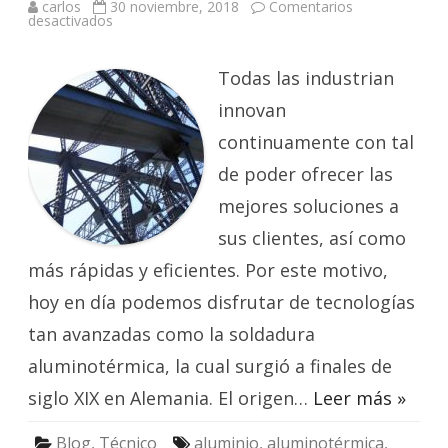
carlos
30 noviembre, 2018
Comentarios
en
desactivados
Origen
y
aplicaciones
de
Todas las industrian
la
soldadura
innovan
aluminotérmica
continuamente con tal
de poder ofrecer las
mejores soluciones a
sus clientes, así como
más rápidas y eficientes. Por este motivo,
hoy en día podemos disfrutar de tecnologías
tan avanzadas como la soldadura
aluminotérmica, la cual surgió a finales de
siglo XIX en Alemania. El origen…
Leer más »
Blog
,
Técnico
aluminio
,
aluminotérmica
,