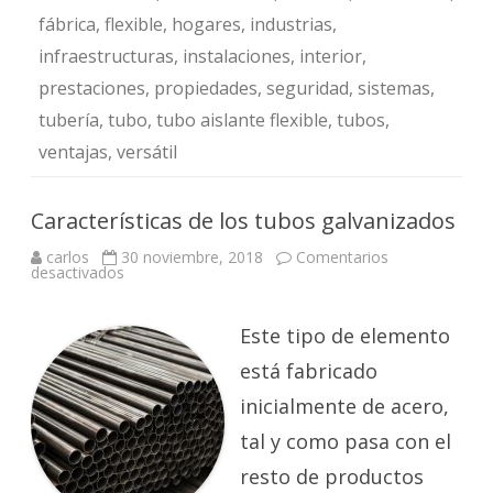
fábrica
,
flexible
,
hogares
,
industrias
,
infraestructuras
,
instalaciones
,
interior
,
prestaciones
,
propiedades
,
seguridad
,
sistemas
,
tubería
,
tubo
,
tubo aislante flexible
,
tubos
,
ventajas
,
versátil
Características de los tubos galvanizados
carlos
30 noviembre, 2018
Comentarios
en
desactivados
Características
de
los
tubos
Este tipo de elemento
galvanizados
está fabricado
inicialmente de acero,
tal y como pasa con el
resto de productos