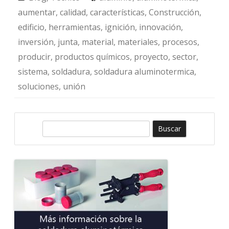
aumentar
,
calidad
,
características
,
Construcción
,
edificio
,
herramientas
,
ignición
,
innovación
,
inversión
,
junta
,
material
,
materiales
,
procesos
,
producir
,
productos químicos
,
proyecto
,
sector
,
sistema
,
soldadura
,
soldadura aluminotermica
,
soluciones
,
unión
B
u
s
c
a
r