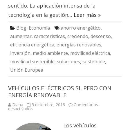
sentido. La aplicación intensa de la
tecnología en la gestión…
Leer más »
Blog
,
Economía
ahorro energético
,
aumentar
,
características
,
creciendo
,
descenso
,
eficiencia energética
,
energías renovables
,
inversión
,
medio ambiente
,
movilidad eléctrica
,
movilidad sostenible
,
soluciones
,
sostenible
,
Unión Europea
VEHÍCULOS ELÉCTRICOS SI, PERO CON
ENERGÍA RENOVABLE
Diana
5 diciembre, 2018
Comentarios
en
desactivados
VEHÍCULOS
ELÉCTRICOS
SI,
PERO
Los vehículos
CON