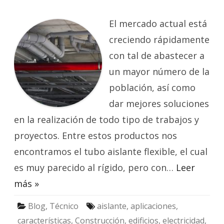
¿Dónde
se
encuentra
el
El mercado actual está
tubo
aislante
creciendo rápidamente
flexible?
con tal de abastecer a
un mayor número de la
población, así como
dar mejores soluciones
en la realización de todo tipo de trabajos y
proyectos. Entre estos productos nos
encontramos el tubo aislante flexible, el cual
es muy parecido al rígido, pero con…
Leer
más »
Blog
,
Técnico
aislante
,
aplicaciones
,
características
,
Construcción
,
edificios
,
electricidad
,