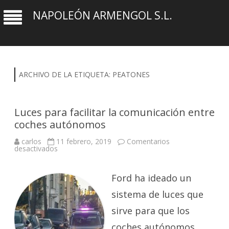
NAPOLEÓN ARMENGOL S.L.
ARCHIVO DE LA ETIQUETA:
PEATONES
Luces para facilitar la comunicación entre
coches autónomos
carlos
11 febrero, 2019
Comentarios
en
desactivados
Luces
para
facilitar
la
Ford ha ideado un
comunicación
entre
sistema de luces que
coches
autónomos
sirve para que los
coches autónomos