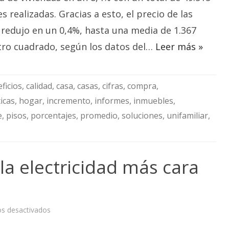
s realizadas. Gracias a esto, el precio de las
 redujo en un 0,4%, hasta una media de 1.367
tro cuadrado, según los datos del…
Leer más »
ficios
,
calidad
,
casa
,
casas
,
cifras
,
compra
,
icas
,
hogar
,
incremento
,
informes
,
inmuebles
,
e
,
pisos
,
porcentajes
,
promedio
,
soluciones
,
unifamiliar
,
a electricidad más cara
en
s desactivados
Segundo
año