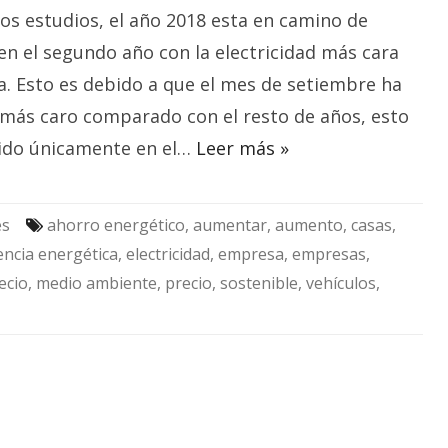
con
os estudios, el año 2018 esta en camino de
la
electricidad
más
en el segundo año con la electricidad más cara
cara
de
ia. Esto es debido a que el mes de setiembre ha
la
historia
más caro comparado con el resto de años, esto
ido únicamente en el…
Leer más »
es
ahorro energético
,
aumentar
,
aumento
,
casas
,
iencia energética
,
electricidad
,
empresa
,
empresas
,
ecio
,
medio ambiente
,
precio
,
sostenible
,
vehículos
,