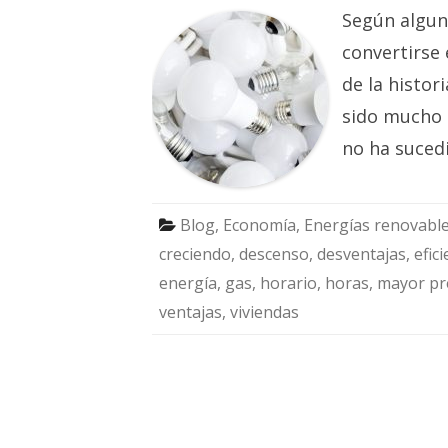
Según algun
convertirse 
de la histor
sido mucho 
no ha suced
Blog
,
Economía
,
Energías renovabl
creciendo
,
descenso
,
desventajas
,
efic
energía
,
gas
,
horario
,
horas
,
mayor pr
ventajas
,
viviendas