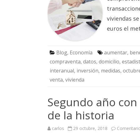
transaccione
viviendas se
euros el me
Blog
,
Economía
aumentar
,
bene
compraventa
,
datos
,
domicilio
,
estadist
interanual
,
inversión
,
medidas
,
octubr
venta
,
vivienda
Segundo año con l
de la historia
carlos
29 octubre, 2018
Comentario