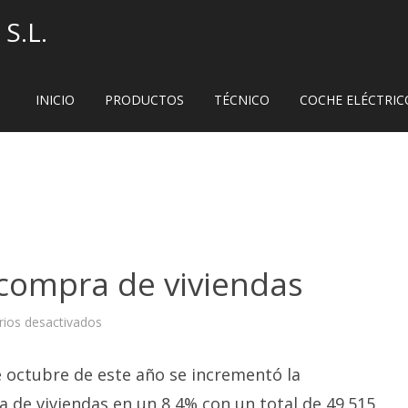
S.L.
INICIO
PRODUCTOS
TÉCNICO
COCHE ELÉCTRIC
 compra de viviendas
en
ios desactivados
Incremento
en
la
e octubre de este año se incrementó la
compra
de
viviendas
 de viviendas en un 8,4% con un total de 49.515