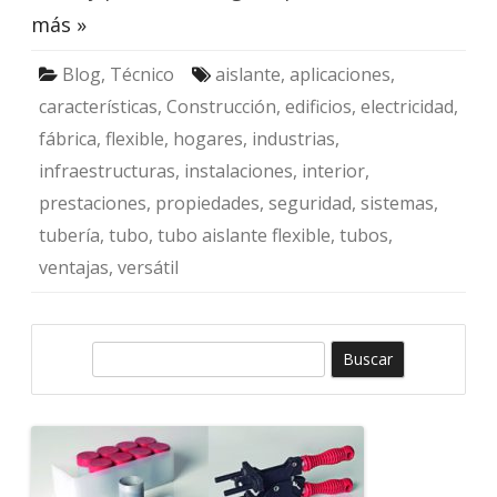
más »
Blog
,
Técnico
aislante
,
aplicaciones
,
características
,
Construcción
,
edificios
,
electricidad
,
fábrica
,
flexible
,
hogares
,
industrias
,
infraestructuras
,
instalaciones
,
interior
,
prestaciones
,
propiedades
,
seguridad
,
sistemas
,
tubería
,
tubo
,
tubo aislante flexible
,
tubos
,
ventajas
,
versátil
B
u
s
c
a
r