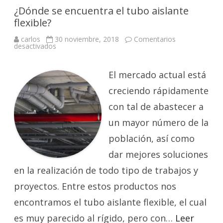
¿Dónde se encuentra el tubo aislante
flexible?
carlos
30 noviembre, 2018
Comentarios
en
desactivados
¿Dónde
se
encuentra
el
El mercado actual está
tubo
aislante
creciendo rápidamente
flexible?
con tal de abastecer a
un mayor número de la
población, así como
dar mejores soluciones
en la realización de todo tipo de trabajos y
proyectos. Entre estos productos nos
encontramos el tubo aislante flexible, el cual
es muy parecido al rígido, pero con…
Leer