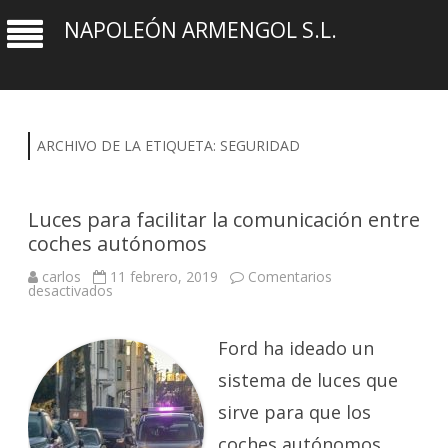
NAPOLEÓN ARMENGOL S.L.
ARCHIVO DE LA ETIQUETA:
SEGURIDAD
Luces para facilitar la comunicación entre
coches autónomos
carlos
11 febrero, 2019
Comentarios
en
desactivados
Luces
para
facilitar
la
Ford ha ideado un
comunicación
entre
sistema de luces que
coches
autónomos
sirve para que los
coches autónomos