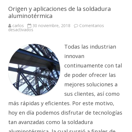
Origen y aplicaciones de la soldadura
aluminotérmica
carlos
30 noviembre, 2018
Comentarios
en
desactivados
Origen
y
aplicaciones
de
Todas las industrian
la
soldadura
innovan
aluminotérmica
continuamente con tal
de poder ofrecer las
mejores soluciones a
sus clientes, así como
más rápidas y eficientes. Por este motivo,
hoy en día podemos disfrutar de tecnologías
tan avanzadas como la soldadura
aluminotérmica, la cual surgió a finales de