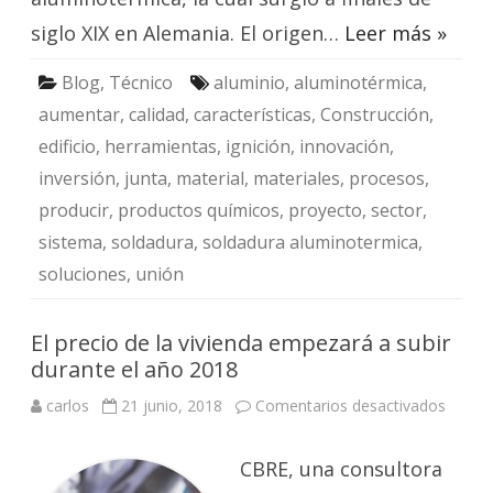
siglo XIX en Alemania. El origen…
Leer más »
Blog
,
Técnico
aluminio
,
aluminotérmica
,
aumentar
,
calidad
,
características
,
Construcción
,
edificio
,
herramientas
,
ignición
,
innovación
,
inversión
,
junta
,
material
,
materiales
,
procesos
,
producir
,
productos químicos
,
proyecto
,
sector
,
sistema
,
soldadura
,
soldadura aluminotermica
,
soluciones
,
unión
El precio de la vivienda empezará a subir
durante el año 2018
en
carlos
21 junio, 2018
Comentarios desactivados
El
precio
de
CBRE, una consultora
la
vivien