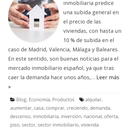
empez
inmobiliaria predice
a
subir
una subida general en
durant
el
el precio de las
año
2018
viviendas, con hasta un
10 % de subida en el
caso de Madrid, Valencia, Málaga y Baleares.
En este sentido, son buenas noticias para el
mercado inmobiliario español, ya que tras
caer la demanda hace unos años,…
Leer más
»
Blog
,
Economía
,
Productos
alquilar
,
aumentar
,
casa
,
comprar
,
creciendo
,
demanda
,
descenso
,
inmobiliaria
,
inversión
,
nacional
,
oferta
,
piso
,
sector
,
sector inmobiliario
,
vivienda