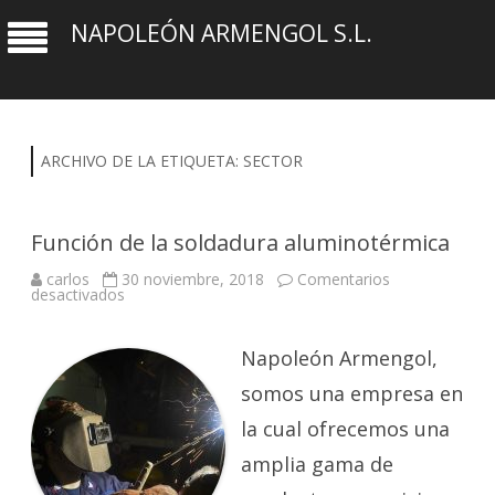
NAPOLEÓN ARMENGOL S.L.
ARCHIVO DE LA ETIQUETA:
SECTOR
Función de la soldadura aluminotérmica
carlos
30 noviembre, 2018
Comentarios
en
desactivados
Función
de
la
soldadura
Napoleón Armengol,
aluminotérmica
somos una empresa en
la cual ofrecemos una
amplia gama de