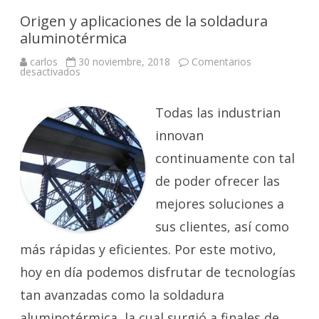
Origen y aplicaciones de la soldadura
aluminotérmica
carlos
30 noviembre, 2018
Comentarios
en
desactivados
Origen
y
aplicaciones
de
Todas las industrian
la
soldadura
innovan
aluminotérmica
continuamente con tal
de poder ofrecer las
mejores soluciones a
sus clientes, así como
más rápidas y eficientes. Por este motivo,
hoy en día podemos disfrutar de tecnologías
tan avanzadas como la soldadura
aluminotérmica, la cual surgió a finales de