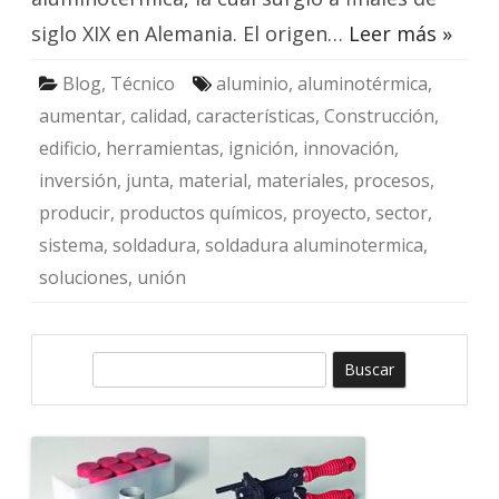
siglo XIX en Alemania. El origen…
Leer más »
Blog
,
Técnico
aluminio
,
aluminotérmica
,
aumentar
,
calidad
,
características
,
Construcción
,
edificio
,
herramientas
,
ignición
,
innovación
,
inversión
,
junta
,
material
,
materiales
,
procesos
,
producir
,
productos químicos
,
proyecto
,
sector
,
sistema
,
soldadura
,
soldadura aluminotermica
,
soluciones
,
unión
B
u
s
c
a
r