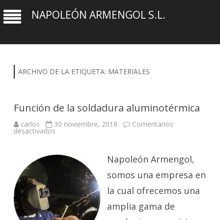
NAPOLEÓN ARMENGOL S.L.
ARCHIVO DE LA ETIQUETA:
MATERIALES
Función de la soldadura aluminotérmica
carlos
30 noviembre, 2018
Comentarios
en
desactivados
Función
de
la
soldadura
Napoleón Armengol,
aluminotérmica
somos una empresa en
la cual ofrecemos una
amplia gama de