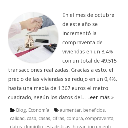
Incremento
en
la
compra
En el mes de octubre
de
viviendas
de este año se
incrementó la
compraventa de
viviendas en un 8,4%
con un total de 49.515
transacciones realizadas. Gracias a esto, el
precio de las viviendas se redujo en un 0,4%,
hasta una media de 1.367 euros el metro
cuadrado, según los datos del…
Leer más »
Blog
,
Economía
aumentar
,
beneficios
,
calidad
,
casa
,
casas
,
cifras
,
compra
,
compraventa
,
datos
,
domicilio
,
estadisticas
,
hogar
,
incremento
,