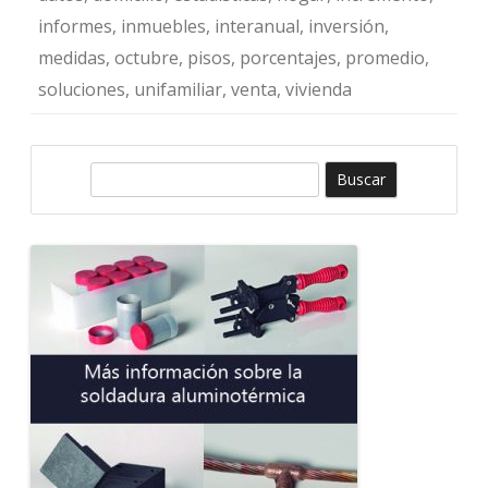
informes
,
inmuebles
,
interanual
,
inversión
,
medidas
,
octubre
,
pisos
,
porcentajes
,
promedio
,
soluciones
,
unifamiliar
,
venta
,
vivienda
B
u
s
c
a
r