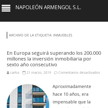
NAPOLEÓN ARMENGOL S.L.
ARCHIVO DE LA ETIQUETA:
INMUEBLES
En Europa seguirá superando los 200.000
millones la inversión inmobiliaria por
sexto año consecutivo
en
carlos
21 marzo, 2019
Comentarios desactivados
En
Euro
segui
Aproximadamente
supe
los
200.
hace 10 años, era
millo
la
impensable que la
inver
inmob