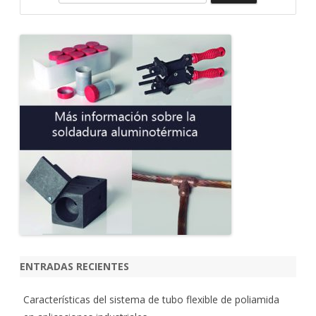
u
s
c
a
r
ENTRADAS RECIENTES
Características del sistema de tubo flexible de poliamida