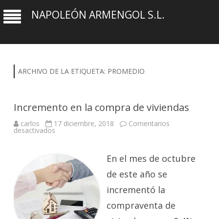
NAPOLEÓN ARMENGOL S.L.
ARCHIVO DE LA ETIQUETA:
PROMEDIO
Incremento en la compra de viviendas
carlos
17 diciembre, 2018
Comentarios
en
desactivados
Incremento
en
la
compra
En el mes de octubre
de
viviendas
de este año se
incrementó la
compraventa de