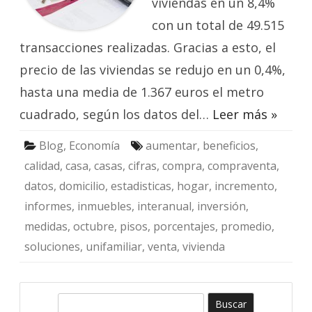
viviendas en un 8,4%
con un total de 49.515
transacciones realizadas. Gracias a esto, el
precio de las viviendas se redujo en un 0,4%,
hasta una media de 1.367 euros el metro
cuadrado, según los datos del…
Leer más »
Blog
,
Economía
aumentar
,
beneficios
,
calidad
,
casa
,
casas
,
cifras
,
compra
,
compraventa
,
datos
,
domicilio
,
estadisticas
,
hogar
,
incremento
,
informes
,
inmuebles
,
interanual
,
inversión
,
medidas
,
octubre
,
pisos
,
porcentajes
,
promedio
,
soluciones
,
unifamiliar
,
venta
,
vivienda
B