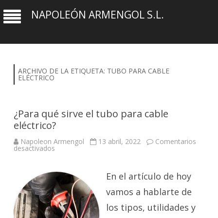
NAPOLEÓN ARMENGOL S.L.
ARCHIVO DE LA ETIQUETA:
TUBO PARA CABLE
ELÉCTRICO
¿Para qué sirve el tubo para cable
eléctrico?
Napoleon Armengol
13 abril, 2022
Comentarios
en
desactivados
¿Para
qué
sirve
el
En el artículo de hoy
tubo
para
vamos a hablarte de
cable
eléctrico?
los tipos, utilidades y