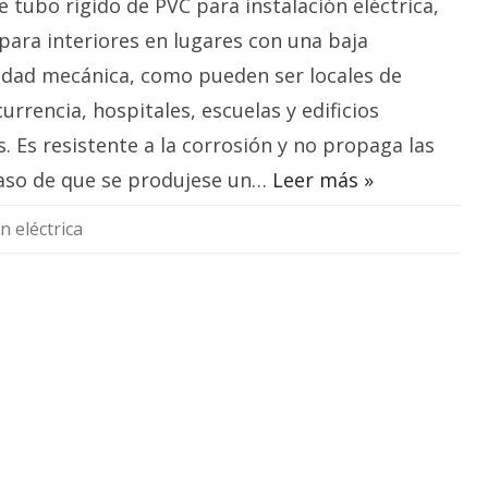
e tubo rígido de PVC para instalación eléctrica,
sobre
el
tubo
para interiores en lugares con una baja
de
PVC
idad mecánica, como pueden ser locales de
para
la
urrencia, hospitales, escuelas y edificios
instalación
eléctrica?
s. Es resistente a la corrosión y no propaga las
caso de que se produjese un…
Leer más »
n eléctrica