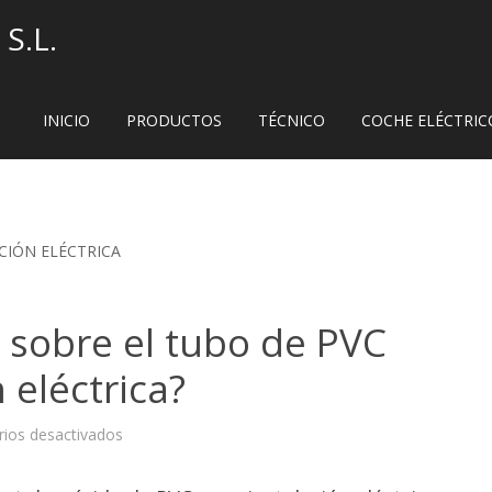
S.L.
INICIO
PRODUCTOS
TÉCNICO
COCHE ELÉCTRIC
CIÓN ELÉCTRICA
 sobre el tubo de PVC
 eléctrica?
en
ios desactivados
¿Qué
debes
saber