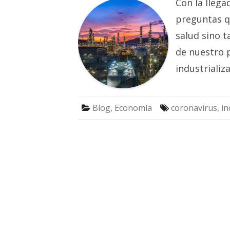
Con la lleg
preguntas q
salud sino t
de nuestro p
industrializ
Blog
,
Economía
coronavirus
,
in