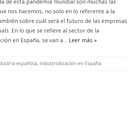
ada de esta pandemia mundial son muchas las
ayudas
recibirá
la
ue nos hacemos, no solo en lo referente a la
industrialización?
ambién sobre cuál será el futuro de las empresas
aís. En lo que se refiere al sector de la
ación en España, se van a…
Leer más »
dustria española
,
industrialización en España