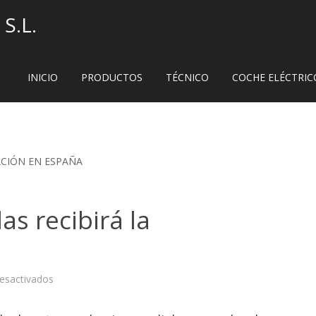
S.L.
INICIO
PRODUCTOS
TÉCNICO
COCHE ELÉCTRIC
ACIÓN EN ESPAÑA
s recibirá la
en
esactivados
¿Qué
tipo
de