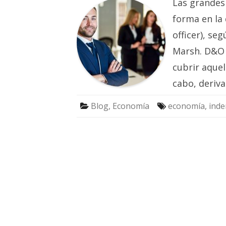
Las grandes
forma en la 
officer), se
Marsh. D&O 
cubrir aquel
cabo, deriv
Blog
,
Economía
economía
,
inde