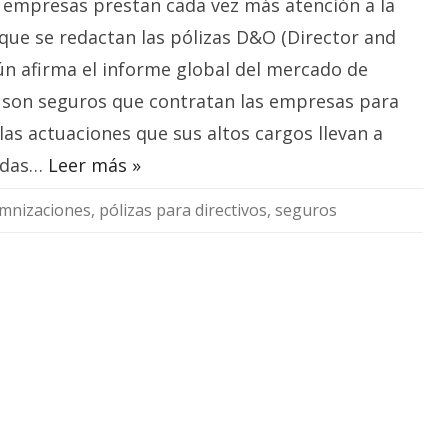
 empresas prestan cada vez más atención a la
protección
ofrecen
los
que se redactan las pólizas D&O (Director and
seguros
de
gún afirma el informe global del mercado de
los
altos
son seguros que contratan las empresas para
directivos?
las actuaciones que sus altos cargos llevan a
adas…
Leer más »
mnizaciones
,
pólizas para directivos
,
seguros