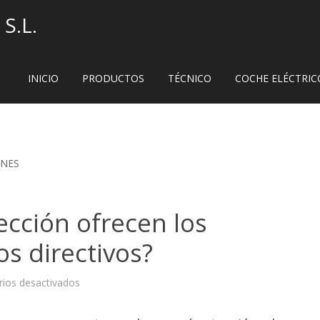
S.L.
INICIO
PRODUCTOS
TÉCNICO
COCHE ELÉCTRIC
ONES
ección ofrecen los
os directivos?
en
ios desactivados
¿Qué
tipo
de