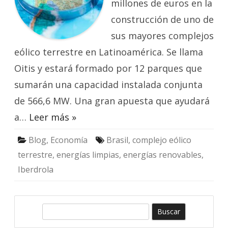
millones de euros en la
en
Brasi
construcción de uno de
sus mayores complejos
eólico terrestre en Latinoamérica. Se llama
Oitis y estará formado por 12 parques que
sumarán una capacidad instalada conjunta
de 566,6 MW. Una gran apuesta que ayudará
a…
Leer más »
Blog
,
Economía
Brasil
,
complejo eólico
terrestre
,
energías limpias
,
energías renovables
,
Iberdrola
B
u