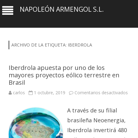
NAPOLEÓN ARMENGOL S.L.
ARCHIVO DE LA ETIQUETA:
IBERDROLA
Iberdrola apuesta por uno de los
mayores proyectos eólico terrestre en
Brasil
en
carlos
1 octubre, 2019
Comentarios desactivados
Iberd
apue
por
A través de su filial
uno
de
los
brasileña Neoenergia,
mayo
proy
Iberdrola invertirá 480
eólic
terre