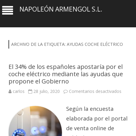
NAPOLEÓN ARMENGOL S.L.
ARCHIVO DE LA ETIQUETA:
AYUDAS COCHE ELÉCTRICO
El 34% de los españoles apostaría por el
coche eléctrico mediante las ayudas que
propone el Gobierno
en
carlos
28 julio, 2020
Comentarios desactivados
El
34%
de
Según la encuesta
los
españo
apostar
elaborada por el portal
por
el
de venta online de
coche
eléctric