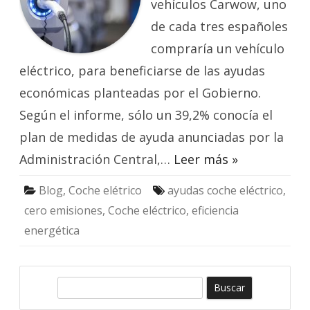
vehículos Carwow, uno
median
las
ayudas
de cada tres españoles
que
propon
compraría un vehículo
el
Gobier
eléctrico, para beneficiarse de las ayudas
económicas planteadas por el Gobierno.
Según el informe, sólo un 39,2% conocía el
plan de medidas de ayuda anunciadas por la
Administración Central,…
Leer más »
Blog
,
Coche elétrico
ayudas coche eléctrico
,
cero emisiones
,
Coche eléctrico
,
eficiencia
energética
B
u