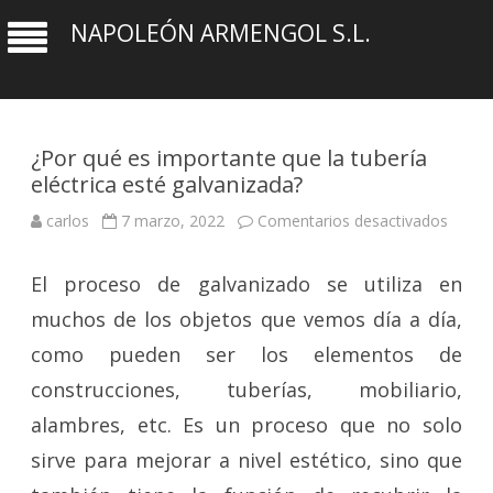
NAPOLEÓN ARMENGOL S.L.
¿Por qué es importante que la tubería
eléctrica esté galvanizada?
en
carlos
7 marzo, 2022
Comentarios desactivados
¿Por
qué
es
El proceso de galvanizado se utiliza en
impor
que
la
muchos de los objetos que vemos día a día,
tuberí
eléctri
como pueden ser los elementos de
esté
galvan
construcciones, tuberías, mobiliario,
alambres, etc. Es un proceso que no solo
sirve para mejorar a nivel estético, sino que