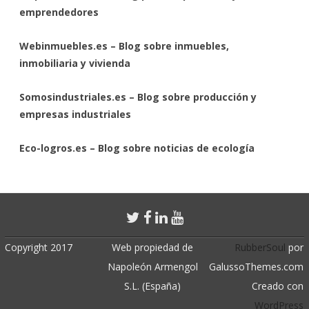
emprendedores
Webinmuebles.es – Blog sobre inmuebles,
inmobiliaria y vivienda
Somosindustriales.es – Blog sobre producción y
empresas industriales
Eco-logros.es – Blog sobre noticias de ecología
Copyright 2017
Web propiedad de
RubberSoul
por
Napoleón Armengol
GalussoThemes.com
S.L. (España)
Creado con
WordPress