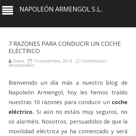
NAPOLEÓN ARMENGOL S.L.
7 RAZONES PARA CONDUCIR UN COCHE
ELÉCTRICO
Diana
15 noviembre, 2018
Comentarios
en
desactivados
7
RAZONES
PARA
Bienvenido un día más a nuestro blog de
CONDUCIR
UN
COCHE
Napoleón Armengol, hoy les hemos traído
ELÉCTRICO
nuestras 10 razones para conducir un
coche
eléctrico.
Si aún no estáis muy seguros, no
os alarméis. Nosotros, persuadidos de que la
movilidad eléctrica ya ha comenzado y será