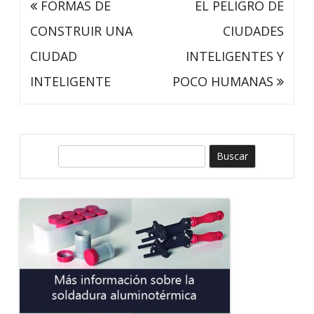
Navegación
FORMAS DE
EL PELIGRO DE
de
CONSTRUIR UNA
CIUDADES
entradas
CIUDAD
INTELIGENTES Y
INTELIGENTE
POCO HUMANAS
B
u
s
c
a
r