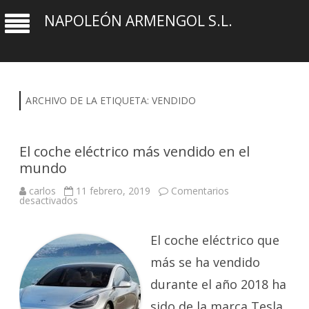
NAPOLEÓN ARMENGOL S.L.
ARCHIVO DE LA ETIQUETA:
VENDIDO
El coche eléctrico más vendido en el
mundo
carlos
11 febrero, 2019
Comentarios
en
desactivados
El
coche
eléctrico
más
El coche eléctrico que
vendido
en
más se ha vendido
el
mundo
durante el año 2018 ha
sido de la marca Tesla,