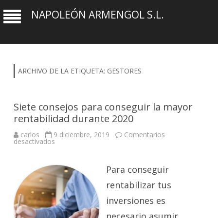
NAPOLEÓN ARMENGOL S.L.
ARCHIVO DE LA ETIQUETA:
GESTORES
Siete consejos para conseguir la mayor
rentabilidad durante 2020
carlos
9 diciembre, 2019
Comentarios
en
desactivados
Siete
consejos
para
conseguir
Para conseguir
la
mayor
rentabilizar tus
rentabilidad
durante
inversiones es
2020
necesario asumir