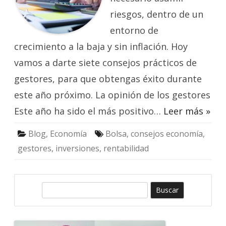
riesgos, dentro de un
entorno de
crecimiento a la baja y sin inflación. Hoy
vamos a darte siete consejos prácticos de
gestores, para que obtengas éxito durante
este año próximo. La opinión de los gestores
Este año ha sido el más positivo…
Leer más »
Blog
,
Economía
Bolsa
,
consejos economía
,
gestores
,
inversiones
,
rentabilidad
B
u
s
c