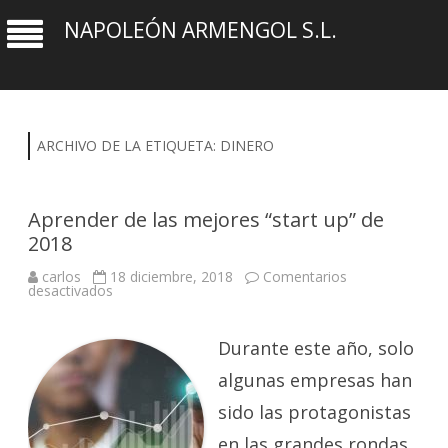
NAPOLEÓN ARMENGOL S.L.
ARCHIVO DE LA ETIQUETA:
DINERO
Aprender de las mejores “start up” de
2018
carlos
18 diciembre, 2018
Comentarios
en
desactivados
Aprender
de
las
mejores
Durante este año, solo
“start
up”
algunas empresas han
de
2018
sido las protagonistas
en las grandes rondas