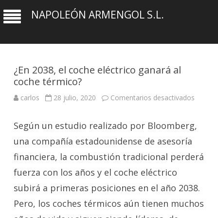
NAPOLEÓN ARMENGOL S.L.
¿En 2038, el coche eléctrico ganará al
coche térmico?
en
carlos
28 julio, 2020
Comentarios desactivados
¿En
2038,
el
Según un estudio realizado por Bloomberg,
coche
eléctric
ganará
una compañía estadounidense de asesoría
al
coche
financiera, la combustión tradicional perderá
térmico
fuerza con los años y el coche eléctrico
subirá a primeras posiciones en el año 2038.
Pero, los coches térmicos aún tienen muchos