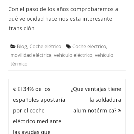
Con el paso de los años comprobaremos a
qué velocidad hacemos esta interesante
transición.
Blog
,
Coche elétrico
Coche eléctrico
,
movilidad eléctrica
,
vehículo eléctrico
,
vehículo
térmico
Navegación
El 34% de los
¿Qué ventajas tiene
de
españoles apostaría
la soldadura
entradas
por el coche
aluminotérmica?
eléctrico mediante
las ayudas que