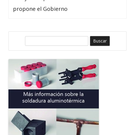
propone el Gobierno
B
u
s
c
a
r