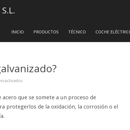
S.L.
INICIO
PRODUCTOS
TÉCNICO
COCHE ELÉCTRIC
galvanizado?
en
esactivados
¿Qué
es
un
 acero que se somete a un proceso de
tubo
galvanizado?
ra protegerlos de la oxidación, la corrosión o el
a.