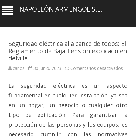
NAPOLEÓN ARMENGOL S.L.
Seguridad eléctrica al alcance de todos: El
Reglamento de Baja Tensión explicado en
detalle
en
carlos
30 junio, 2023
Comentarios desactivados
Seguri
eléctri
al
La seguridad eléctrica es un aspecto
alcanc
de
todos:
fundamental en cualquier instalación, ya sea
El
Regla
en un hogar, un negocio o cualquier otro
de
Baja
tipo de edificación. Para garantizar la
Tensi
explic
en
protección de las personas y los equipos, es
detalle
necesario cumplir con las normativas