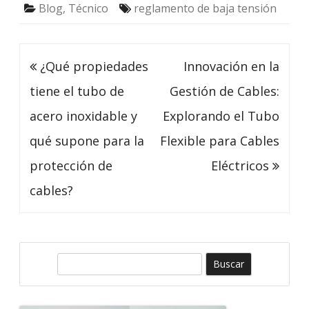
Blog
,
Técnico
reglamento de baja tensión
Navegación
¿Qué propiedades
Innovación en la
de
tiene el tubo de
Gestión de Cables:
entradas
acero inoxidable y
Explorando el Tubo
qué supone para la
Flexible para Cables
protección de
Eléctricos
cables?
B
u
s