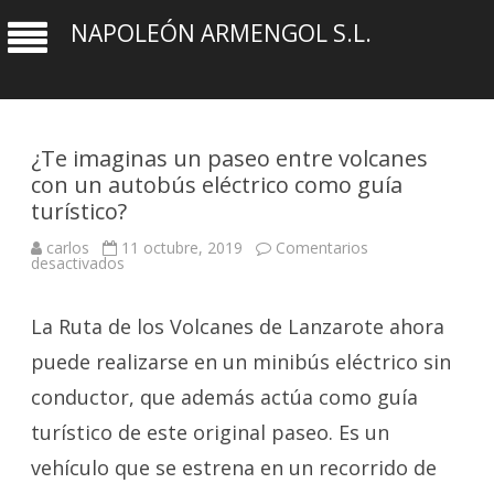
NAPOLEÓN ARMENGOL S.L.
¿Te imaginas un paseo entre volcanes
con un autobús eléctrico como guía
turístico?
carlos
11 octubre, 2019
Comentarios
en
desactivados
¿Te
imaginas
un
La Ruta de los Volcanes de Lanzarote ahora
paseo
entre
volcanes
puede realizarse en un minibús eléctrico sin
con
un
conductor, que además actúa como guía
autobús
eléctrico
turístico de este original paseo. Es un
como
guía
turístico?
vehículo que se estrena en un recorrido de