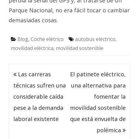
perdía la señal del GPS y, al tratarse de un
Parque Nacional, no era fácil tocar o cambiar
demasiadas cosas.
Blog
,
Coche elétrico
autobus eléctrico
,
movilidad eléctrica
,
movilidad sostenible
Navegación
Las carreras
El patinete eléctrico,
de
técnicas sufren una
una alternativa para
entradas
considerable caída
fomentar la
pese a la demanda
movilidad sostenible
laboral existente
que está envuelta de
polémica